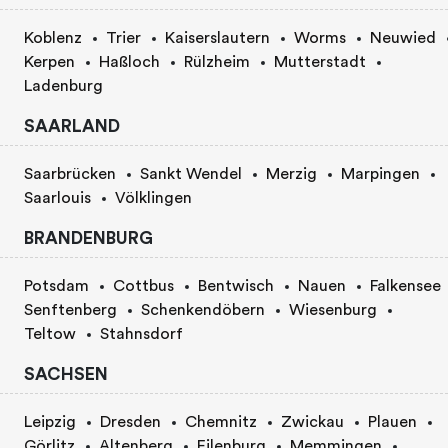
Koblenz
Trier
Kaiserslautern
Worms
Neuwied
Kerpen
Haßloch
Rülzheim
Mutterstadt
Ladenburg
SAARLAND
Saarbrücken
Sankt Wendel
Merzig
Marpingen
Saarlouis
Völklingen
BRANDENBURG
Potsdam
Cottbus
Bentwisch
Nauen
Falkensee
Senftenberg
Schenkendöbern
Wiesenburg
Teltow
Stahnsdorf
SACHSEN
Leipzig
Dresden
Chemnitz
Zwickau
Plauen
Görlitz
Altenberg
Eilenburg
Memmingen