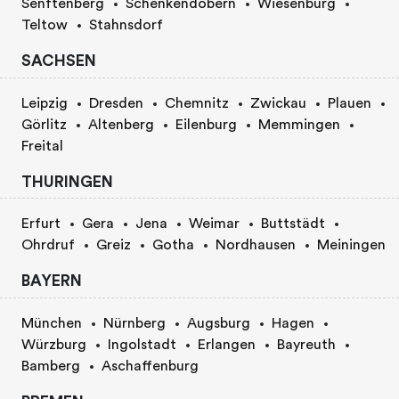
Senftenberg
Schenkendöbern
Wiesenburg
Teltow
Stahnsdorf
SACHSEN
Leipzig
Dresden
Chemnitz
Zwickau
Plauen
Görlitz
Altenberg
Eilenburg
Memmingen
Freital
THURINGEN
Erfurt
Gera
Jena
Weimar
Buttstädt
Ohrdruf
Greiz
Gotha
Nordhausen
Meiningen
BAYERN
München
Nürnberg
Augsburg
Hagen
Würzburg
Ingolstadt
Erlangen
Bayreuth
Bamberg
Aschaffenburg