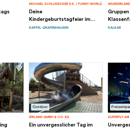
MICHAEL SCHLUDECKER E.K. / FUNNY-WORLD
WUNDERLAND
tags
Deine
Gruppen
Kindergeburtstagfeier im
Klassenf
Funny-World
KAPPEL-GRAFENHAUSEN
KALKAR
Outdoor
Freizeitpa
IRRLAND GMBH & CO. KG
SUPERFLY AI
ing
Ein unvergesslicher Tag im
Unverges