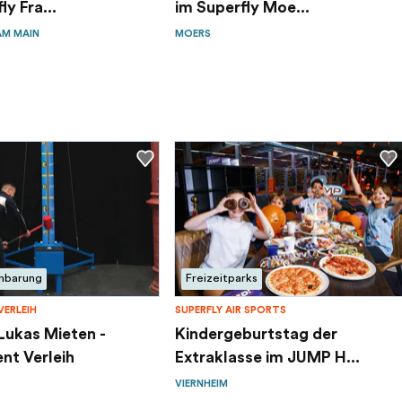
ly Fra...
im Superfly Moe...
AM MAIN
MOERS
inbarung
Freizeitparks
VERLEIH
SUPERFLY AIR SPORTS
Lukas Mieten -
Kindergeburtstag der
nt Verleih
Extraklasse im JUMP H...
VIERNHEIM