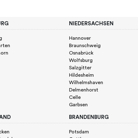
URG
NIEDERSACHSEN
g
Hannover
rten
Braunschweig
horn
Osnabrück
Wolfsburg
Salzgitter
Hildesheim
Wilhelmshaven
Delmenhorst
Celle
Garbsen
AND
BRANDENBURG
cken
Potsdam