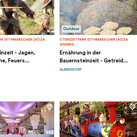
Outdoor
ARK DITHMARSCHEN (AÖZA
STEINZEITPARK DITHMARSCHEN (AÖZA
GGMBH)
nzeit - Jagen,
Ernährung in der
e, Feuers...
Bauernsteinzeit - Getreid...
ALBERSDORF