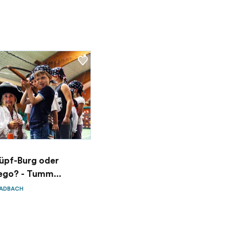
Hüpf-Burg oder
ego? - Tumm...
LADBACH