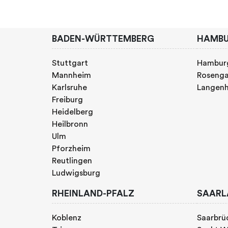
BADEN-WÜRTTEMBERG
HAMB
Stuttgart
Hambur
Mannheim
Rosenga
Karlsruhe
Langen
Freiburg
Heidelberg
Heilbronn
Ulm
Pforzheim
Reutlingen
Ludwigsburg
RHEINLAND-PFALZ
SAARL
Koblenz
Saarbrü