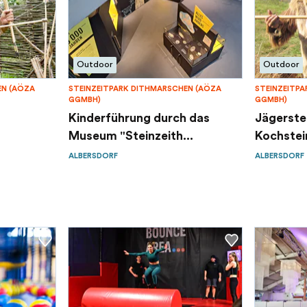
Outdoor
Outdoor
EN (AÖZA
STEINZEITPARK DITHMARSCHEN (AÖZA
STEINZEITP
GGMBH)
GGMBH)
Kinderführung durch das
Jägerstei
Museum "Steinzeith...
Kochstein
ALBERSDORF
ALBERSDORF