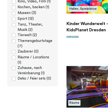
Kino, Video, Film (1)
Kochen, backen (1)
Hallen, Spielplätze
Museen (3)
Sport (12)
Kinder Wunderwelt -
Tanz, Theater,
KidsPlanet Dresden
Musik (2)
Tierwelt (2)
DRESDEN
Themengeburtstage
(7)
Zauberer (0)
Räume / Locations
(1)
Zuhause, nach
Vereinbarung (1)
Deko / Feier sets (0)
Räume