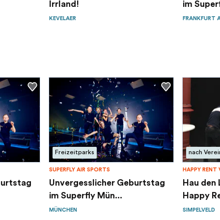
Irrland!
im Superf
KEVELAER
FRANKFURT 
Freizeitparks
nach Vere
SUPERFLY AIR SPORTS
HAPPY RENT 
burtstag
Unvergesslicher Geburtstag
Hau den 
im Superfly Mün...
Happy Re
MÜNCHEN
SIMPELVELD