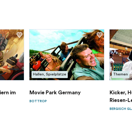
Hallen, Spielplätze
Themen
iern im
Movie Park Germany
Kicker, 
Riesen-L
BOTTROP
BERGISCH G