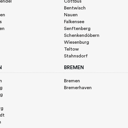
endel
Cottbus
Bentwisch
gen
Nauen
s
Falkensee
gen
Senftenberg
Schenkendöbern
Wiesenburg
Teltow
Stahnsdorf
N
BREMEN
n
Bremen
rg
Bremerhaven
rg
rg
adt
n