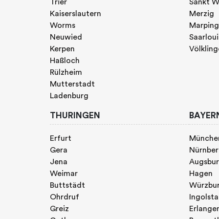
Trier
Sankt W
Kaiserslautern
Merzig
Worms
Marpin
Neuwied
Saarloui
Kerpen
Völklin
Haßloch
Rülzheim
Mutterstadt
Ladenburg
THURINGEN
BAYER
Erfurt
Münche
Gera
Nürnbe
Jena
Augsbu
Weimar
Hagen
Buttstädt
Würzbu
Ohrdruf
Ingolst
Greiz
Erlange