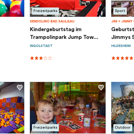
Freizeitparks
Sport
SENDOLINO BAD SAULGAU
JIM + JIMMY
Kindergeburtstag im
Geburtst
Trampolinpark Jump Tow...
Jimmys S
INGOLSTADT
HILDESHEIM
Freizeitparks
Outdoor