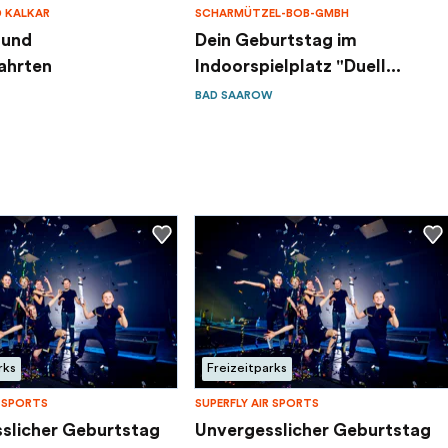
 KALKAR
SCHARMÜTZEL-BOB-GMBH
 und
Dein Geburtstag im
ahrten
Indoorspielplatz "Duell...
BAD SAAROW
rks
Freizeitparks
R SPORTS
SUPERFLY AIR SPORTS
slicher Geburtstag
Unvergesslicher Geburtstag