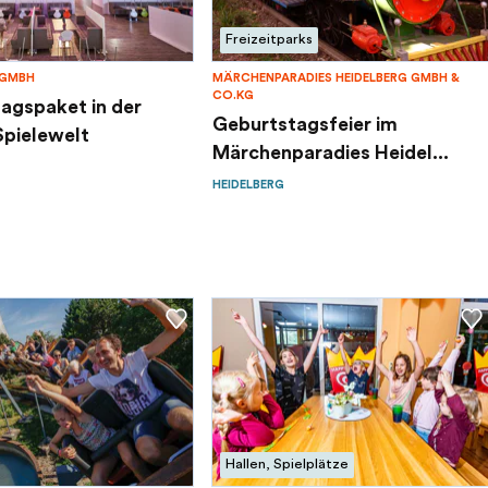
Freizeitparks
 GMBH
MÄRCHENPARADIES HEIDELBERG GMBH &
CO.KG
agspaket in der
Geburtstagsfeier im
pielewelt
Märchenparadies Heidel...
HEIDELBERG
Hallen, Spielplätze