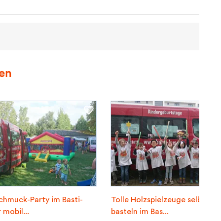
ren
hmuck-Party im Basti-
Tolle Holzspielzeuge selber
 mobil...
basteln im Bas...