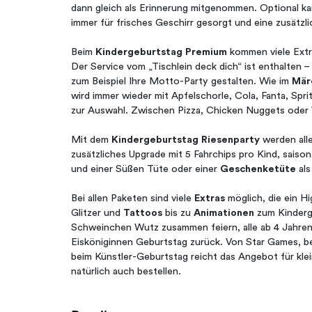
dann gleich als Erinnerung mitgenommen. Optional ka
immer für frisches Geschirr gesorgt und eine zusätzl
Beim
Kindergeburtstag Premium
kommen viele Extr
Der Service vom „Tischlein deck dich“ ist enthalten
zum Beispiel Ihre Motto-Party gestalten. Wie im
Mär
wird immer wieder mit Apfelschorle, Cola, Fanta, Spr
zur Auswahl. Zwischen Pizza, Chicken Nuggets oder W
Mit dem
Kindergeburtstag Riesenparty
werden all
zusätzliches Upgrade mit 5 Fahrchips pro Kind, sai
und einer Süßen Tüte oder einer
Geschenketüte
al
Bei allen Paketen sind viele
Extras
möglich, die ein H
Glitzer und
Tattoos
bis zu
Animationen
zum Kinderg
Schweinchen Wutz zusammen feiern, alle ab 4 Jahre
Eisköniginnen Geburtstag zurück. Von Star Games, bei
beim Künstler-Geburtstag reicht das Angebot für kle
natürlich auch bestellen.