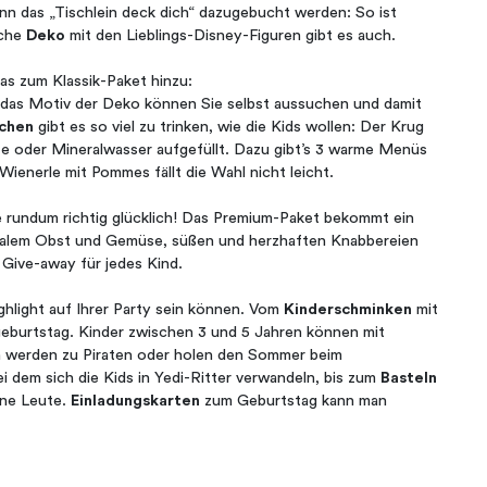
nn das „Tischlein deck dich“ dazugebucht werden: So ist
iche
Deko
mit den Lieblings-Disney-Figuren gibt es auch.
as zum Klassik-Paket hinzu:
 – das Motiv der Deko können Sie selbst aussuchen und damit
chen
gibt es so viel zu trinken, wie die Kids wollen: Der Krug
ite oder Mineralwasser aufgefüllt. Dazu gibt’s 3 warme Menüs
ienerle mit Pommes fällt die Wahl nicht leicht.
e rundum richtig glücklich! Das Premium-Paket bekommt ein
sonalem Obst und Gemüse, süßen und herzhaften Knabbereien
s Give-away für jedes Kind.
ighlight auf Ihrer Party sein können. Vom
Kinderschminken
mit
eburtstag. Kinder zwischen 3 und 5 Jahren können mit
n werden zu Piraten oder holen den Sommer beim
 dem sich die Kids in Yedi-Ritter verwandeln, bis zum
Basteln
ine Leute.
Einladungskarten
zum Geburtstag kann man