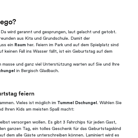
Lego?
 Da wird gerannt und gesprungen, laut gelacht und getobt.
Freunden aus Kita und Grundschule. Damit der
muss ein
Raum
her. Feiern im Park und auf dem Spielplatz sind
f keinen Fall ins Wasser fällt, ist ein Geburtstag auf dem
n masse und ganz viel Unterstützung warten auf Sie und Ihre
chungel
in Bergisch Gladbach.
rtstag feiern
sammen. Vieles ist möglich im
Tummel Dschungel
. Wählen Sie
nd Ihren Kids am meisten Spaß macht:
h selbst versorgen wollen. Es gibt 3 Fahrchips für jeden Gast,
den ganzen Tag, ein tolles Geschenk für das Geburtstagskind
uf dem alle Gäste unterschreiben können. Laminiert wird es