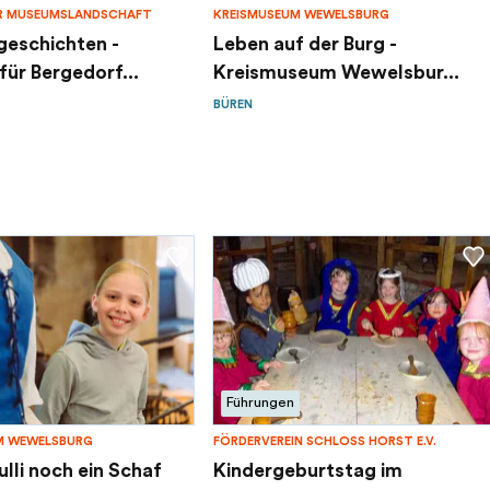
R MUSEUMSLANDSCHAFT
KREISMUSEUM WEWELSBURG
geschichten -
Leben auf der Burg -
ür Bergedorf...
Kreismuseum Wewelsbur...
BÜREN
Führungen
M WEWELSBURG
FÖRDERVEREIN SCHLOSS HORST E.V.
ulli noch ein Schaf
Kindergeburtstag im