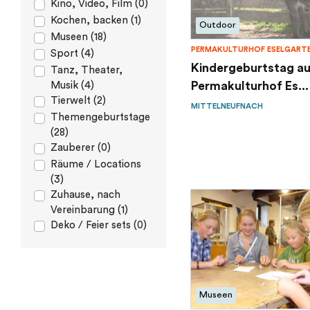
Kino, Video, Film (0)
Kochen, backen (1)
Outdoor
Museen (18)
PERMAKULTURHOF ESELGART
Sport (4)
Kindergeburtstag a
Tanz, Theater,
Permakulturhof Es...
Musik (4)
Tierwelt (2)
MITTELNEUFNACH
Themengeburtstage
(28)
Zauberer (0)
Räume / Locations
(3)
Zuhause, nach
Vereinbarung (1)
Deko / Feier sets (0)
Museen