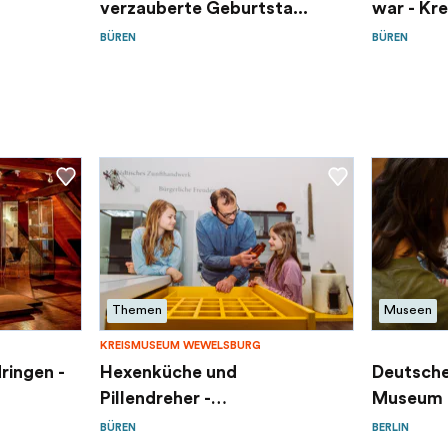
verzauberte Geburtsta...
war - Kre
BÜREN
BÜREN
Themen
Museen
KREISMUSEUM WEWELSBURG
ringen -
Hexenküche und
Deutsche
Pillendreher -
Museum
Kreismuseum...
BÜREN
BERLIN