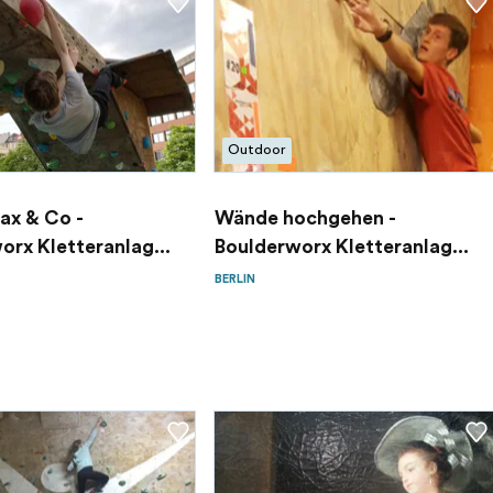
Outdoor
ax & Co -
Wände hochgehen -
orx Kletteranlag...
Boulderworx Kletteranlag...
BERLIN