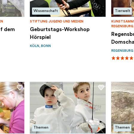
Wissenschaft
Tierwelt
EN
STIFTUNG JUGEND UND MEDIEN
KUNSTSAMML
REGENSBURG
uf dem
Geburtstags-Workshop
Regensb
Hörspiel
Domschat
KÖLN, BONN
REGENSBURG
Themen
Themen