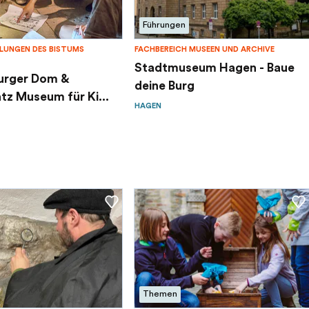
Führungen
UNGEN DES BISTUMS
FACHBEREICH MUSEEN UND ARCHIVE
Stadtmuseum Hagen - Baue
urger Dom &
deine Burg
z Museum für Ki...
HAGEN
Themen