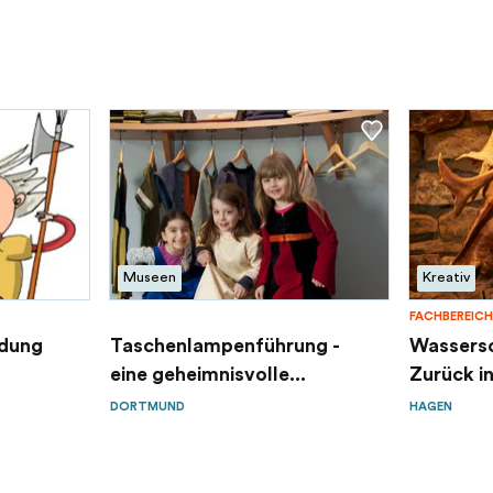
Museen
Kreativ
FACHBEREICH
ldung
Taschenlampenführung -
Wassersc
eine geheimnisvolle...
Zurück in 
DORTMUND
HAGEN