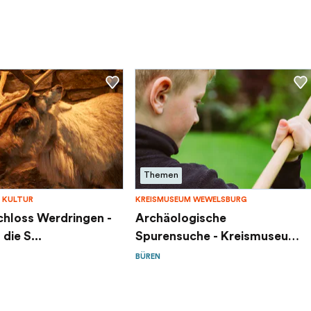
Themen
 KULTUR
KREISMUSEUM WEWELSBURG
hloss Werdringen -
Archäologische
die S...
Spurensuche - Kreismuseum
W...
BÜREN