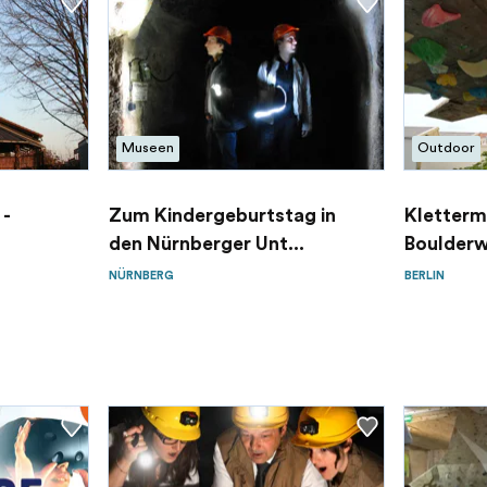
Museen
Outdoor
 -
Zum Kindergeburtstag in
Kletterm
den Nürnberger Unt...
Boulderw
NÜRNBERG
BERLIN