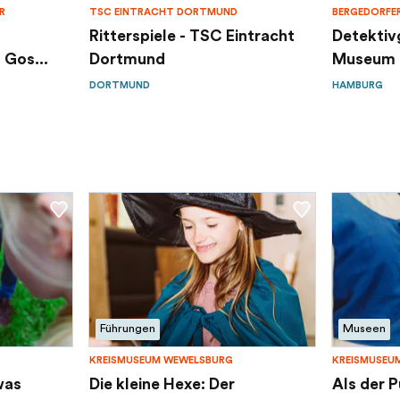
R
TSC EINTRACHT DORTMUND
BERGEDORFE
m
Ritterspiele - TSC Eintracht
Detektiv
Gos...
Dortmund
Museum f
DORTMUND
HAMBURG
Führungen
Museen
KREISMUSEUM WEWELSBURG
KREISMUSEU
was
Die kleine Hexe: Der
Als der P