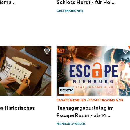
ismu...
Schloss Horst - für Ho...
GELSENKIRCHEN
Kreativ
ESCAPE NIENBURG - ESCAPE ROOMS & VR
s Historisches
Teenagergeburtstag im
Escape Room - ab 14 ...
NIENBURG/WESER