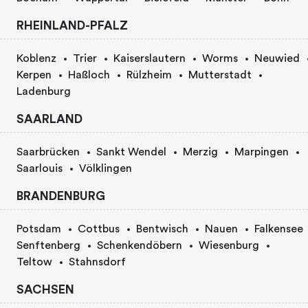
RHEINLAND-PFALZ
Koblenz
Trier
Kaiserslautern
Worms
Neuwied
Kerpen
Haßloch
Rülzheim
Mutterstadt
Ladenburg
SAARLAND
Saarbrücken
Sankt Wendel
Merzig
Marpingen
Saarlouis
Völklingen
BRANDENBURG
Potsdam
Cottbus
Bentwisch
Nauen
Falkensee
Senftenberg
Schenkendöbern
Wiesenburg
Teltow
Stahnsdorf
SACHSEN