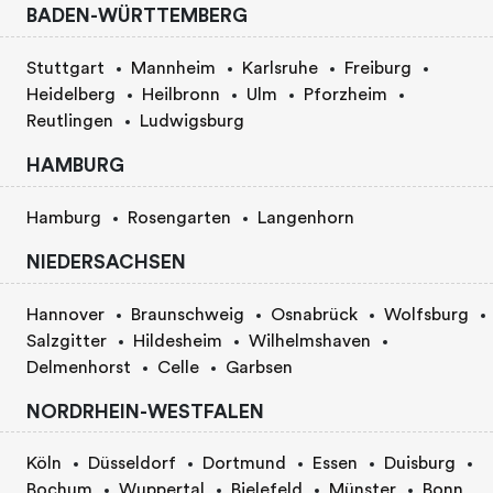
BADEN-WÜRTTEMBERG
Stuttgart
Mannheim
Karlsruhe
Freiburg
Heidelberg
Heilbronn
Ulm
Pforzheim
Reutlingen
Ludwigsburg
HAMBURG
Hamburg
Rosengarten
Langenhorn
NIEDERSACHSEN
Hannover
Braunschweig
Osnabrück
Wolfsburg
Salzgitter
Hildesheim
Wilhelmshaven
Delmenhorst
Celle
Garbsen
NORDRHEIN-WESTFALEN
Köln
Düsseldorf
Dortmund
Essen
Duisburg
Bochum
Wuppertal
Bielefeld
Münster
Bonn