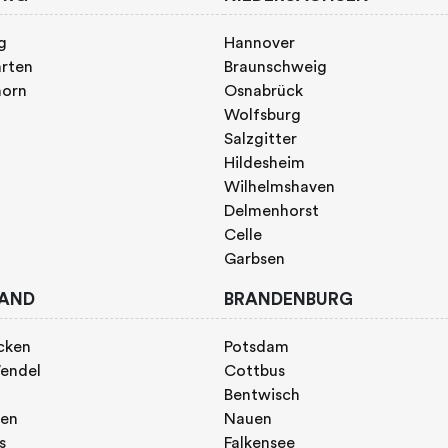
g
Hannover
rten
Braunschweig
horn
Osnabrück
Wolfsburg
Salzgitter
Hildesheim
Wilhelmshaven
Delmenhorst
Celle
Garbsen
AND
BRANDENBURG
cken
Potsdam
endel
Cottbus
Bentwisch
gen
Nauen
s
Falkensee