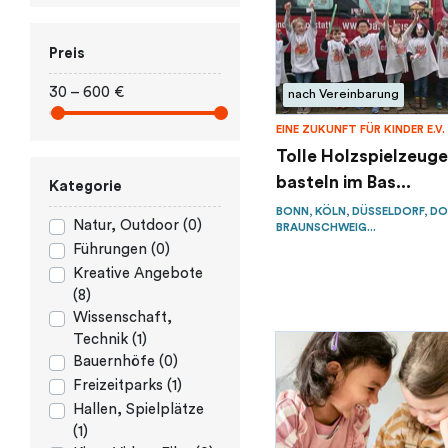
Preis
30 – 600 €
nach Vereinbarung
EINE ZUKUNFT FÜR KINDER E.V.
Tolle Holzspielzeuge
basteln im Bas...
Kategorie
BONN, KÖLN, DÜSSELDORF, D
Natur, Outdoor (0)
BRAUNSCHWEIG...
Führungen (0)
Kreative Angebote
(8)
Wissenschaft,
Technik (1)
Bauernhöfe (0)
Freizeitparks (1)
Hallen, Spielplätze
(1)