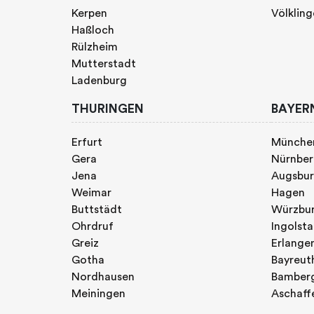
Kerpen
Völklin
Haßloch
Rülzheim
Mutterstadt
Ladenburg
THURINGEN
BAYER
Erfurt
Münche
Gera
Nürnbe
Jena
Augsbu
Weimar
Hagen
Buttstädt
Würzbu
Ohrdruf
Ingolst
Greiz
Erlange
Gotha
Bayreut
Nordhausen
Bamber
Meiningen
Aschaff