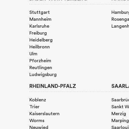
Stuttgart
Hambur
Mannheim
Rosenga
Karlsruhe
Langen
Freiburg
Heidelberg
Heilbronn
Ulm
Pforzheim
Reutlingen
Ludwigsburg
RHEINLAND-PFALZ
SAARL
Koblenz
Saarbrü
Trier
Sankt W
Kaiserslautern
Merzig
Worms
Marpin
Neuwied
Saarloui