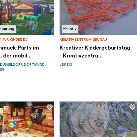
inbarung
Kreativ
 FÜR KINDER E.V.
KREATIVZENTRUM GRÜNAU
hmuck-Party im
Kreativer Kindergeburtstag
, der mobil...
- Kreativzentru...
 DÜSSELDORF, DORTMUND,
LEIPZIG
G...