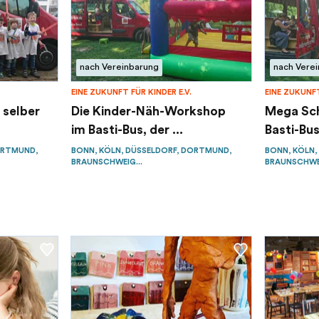
nach Vereinbarung
nach Vere
EINE ZUKUNFT FÜR KINDER E.V.
EINE ZUKUNFT
 selber
Die Kinder-Näh-Workshop
Mega Sc
im Basti-Bus, der ...
Basti-Bus
ORTMUND,
BONN, KÖLN, DÜSSELDORF, DORTMUND,
BONN, KÖLN,
BRAUNSCHWEIG...
BRAUNSCHWEI