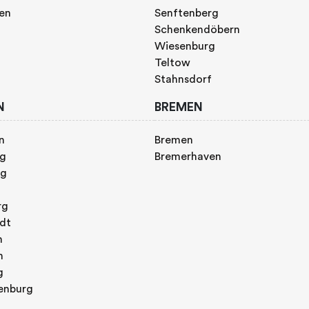
gen
Senftenberg
Schenkendöbern
Wiesenburg
Teltow
Stahnsdorf
N
BREMEN
n
Bremen
rg
Bremerhaven
rg
rg
adt
n
h
g
enburg