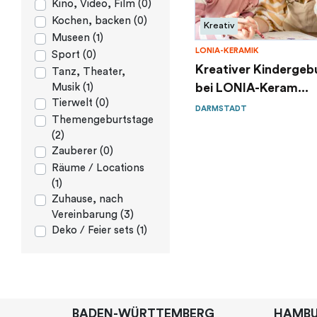
Kino, Video, Film (0)
Kochen, backen (0)
Kreativ
Museen (1)
LONIA-KERAMIK
Sport (0)
Kreativer Kindergeb
Tanz, Theater,
bei LONIA-Keram...
Musik (1)
Tierwelt (0)
DARMSTADT
Themengeburtstage
(2)
Zauberer (0)
Räume / Locations
(1)
Zuhause, nach
Vereinbarung (3)
Deko / Feier sets (1)
BADEN-WÜRTTEMBERG
HAMB