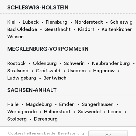
SCHLESWIG-HOLSTEIN
Kiel
Lübeck
Flensburg
Norderstedt
Schleswig
Bad Oldesloe
Geesthacht
Kisdorf
Kaltenkirchen
Winsen
MECKLENBURG-VORPOMMERN
Rostock
Oldenburg
Schwerin
Neubrandenburg
Stralsund
Greifswald
Usedom
Hagenow
Ludwigsburg
Bentwisch
SACHSEN-ANHALT
Halle
Magdeburg
Emden
Sangerhausen
Wernigerode
Halberstadt
Salzwedel
Leuna
Stolberg
Derenburg
BERLIN
Cookies helfen uns bei der Bereitstellung