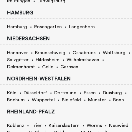
Reutlingen
Ludwigsburg
HAMBURG
Hamburg
Rosengarten
Langenhorn
NIEDERSACHSEN
Hannover
Braunschweig
Osnabrück
Wolfsburg
Salzgitter
Hildesheim
Wilhelmshaven
Delmenhorst
Celle
Garbsen
NORDRHEIN-WESTFALEN
Köln
Düsseldorf
Dortmund
Essen
Duisburg
Bochum
Wuppertal
Bielefeld
Münster
Bonn
RHEINLAND-PFALZ
Koblenz
Trier
Kaiserslautern
Worms
Neuwied