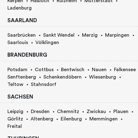
Kerpen
Haßloch
Rülzheim
Mutterstadt
Ladenburg
SAARLAND
Saarbrücken
Sankt Wendel
Merzig
Marpingen
Saarlouis
Völklingen
BRANDENBURG
Potsdam
Cottbus
Bentwisch
Nauen
Falkensee
Senftenberg
Schenkendöbern
Wiesenburg
Teltow
Stahnsdorf
SACHSEN
Leipzig
Dresden
Chemnitz
Zwickau
Plauen
Görlitz
Altenberg
Eilenburg
Memmingen
Freital