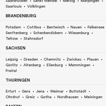
Saarbrücken
Sankt Wendel
Merzig
Marpingen
Saarlouis
Völklingen
BRANDENBURG
Potsdam
Cottbus
Bentwisch
Nauen
Falkensee
Senftenberg
Schenkendöbern
Wiesenburg
Teltow
Stahnsdorf
SACHSEN
Leipzig
Dresden
Chemnitz
Zwickau
Plauen
Görlitz
Altenberg
Eilenburg
Memmingen
Freital
THURINGEN
Erfurt
Gera
Jena
Weimar
Buttstädt
Ohrdruf
Greiz
Gotha
Nordhausen
Meiningen