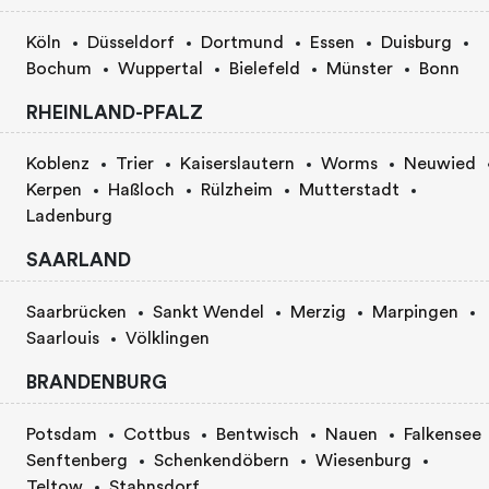
Köln
Düsseldorf
Dortmund
Essen
Duisburg
Bochum
Wuppertal
Bielefeld
Münster
Bonn
RHEINLAND-PFALZ
Koblenz
Trier
Kaiserslautern
Worms
Neuwied
Kerpen
Haßloch
Rülzheim
Mutterstadt
Ladenburg
SAARLAND
Saarbrücken
Sankt Wendel
Merzig
Marpingen
Saarlouis
Völklingen
BRANDENBURG
Potsdam
Cottbus
Bentwisch
Nauen
Falkensee
Senftenberg
Schenkendöbern
Wiesenburg
Teltow
Stahnsdorf