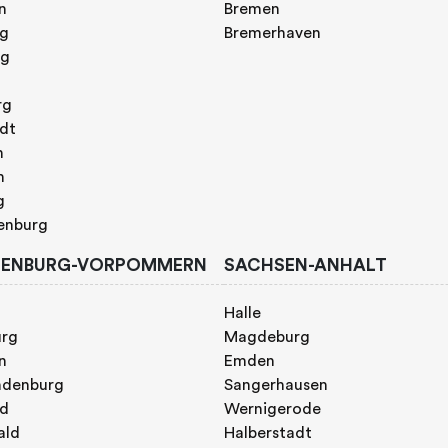
n
Bremen
rg
Bremerhaven
rg
rg
adt
n
h
g
enburg
ENBURG-VORPOMMERN
SACHSEN-ANHALT
Halle
urg
Magdeburg
n
Emden
ndenburg
Sangerhausen
nd
Wernigerode
ald
Halberstadt