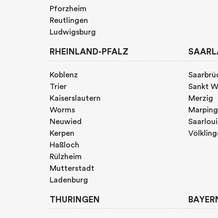
Pforzheim
Reutlingen
Ludwigsburg
RHEINLAND-PFALZ
SAARL
Koblenz
Saarbrü
Trier
Sankt W
Kaiserslautern
Merzig
Worms
Marpin
Neuwied
Saarloui
Kerpen
Völklin
Haßloch
Rülzheim
Mutterstadt
Ladenburg
THURINGEN
BAYER