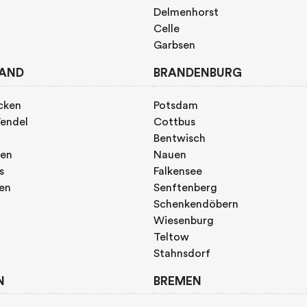
Delmenhorst
Celle
Garbsen
AND
BRANDENBURG
cken
Potsdam
endel
Cottbus
Bentwisch
gen
Nauen
s
Falkensee
gen
Senftenberg
Schenkendöbern
Wiesenburg
Teltow
Stahnsdorf
N
BREMEN