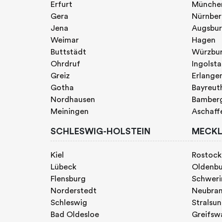
Erfurt
Münche
Gera
Nürnbe
Jena
Augsbu
Weimar
Hagen
Buttstädt
Würzbu
Ohrdruf
Ingolst
Greiz
Erlange
Gotha
Bayreut
Nordhausen
Bamber
Meiningen
Aschaff
SCHLESWIG-HOLSTEIN
MECKL
Kiel
Rostock
Lübeck
Oldenb
Flensburg
Schweri
Norderstedt
Neubra
Schleswig
Stralsu
Bad Oldesloe
Greifsw