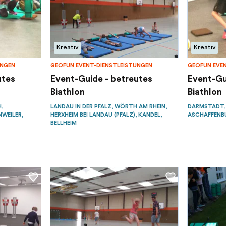
Kreativ
Kreativ
UNGEN
GEOFUN EVENT-DIENSTLEISTUNGEN
GEOFUN EVE
utes
Event-Guide - betreutes
Event-Gu
Biathlon
Biathlon
,
LANDAU IN DER PFALZ, WÖRTH AM RHEIN,
DARMSTADT, 
WEILER,
HERXHEIM BEI LANDAU (PFALZ), KANDEL,
ASCHAFFENBU
BELLHEIM