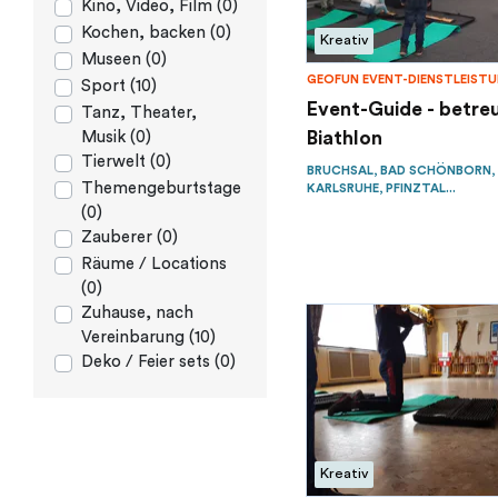
Kino, Video, Film (0)
Kochen, backen (0)
Kreativ
Museen (0)
GEOFUN EVENT-DIENSTLEIST
Sport (10)
Event-Guide - betre
Tanz, Theater,
Biathlon
Musik (0)
Tierwelt (0)
BRUCHSAL, BAD SCHÖNBORN,
Themengeburtstage
KARLSRUHE, PFINZTAL...
(0)
Zauberer (0)
Räume / Locations
(0)
Zuhause, nach
Vereinbarung (10)
Deko / Feier sets (0)
Kreativ