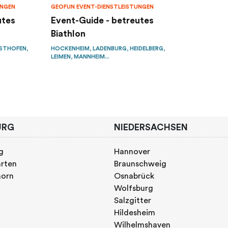
UNGEN
GEOFUN EVENT-DIENSTLEISTUNGEN
utes
Event-Guide - betreutes
Biathlon
OSTHOFEN,
HOCKENHEIM, LADENBURG, HEIDELBERG,
LEIMEN, MANNHEIM...
URG
NIEDERSACHSEN
g
Hannover
rten
Braunschweig
horn
Osnabrück
Wolfsburg
Salzgitter
Hildesheim
Wilhelmshaven