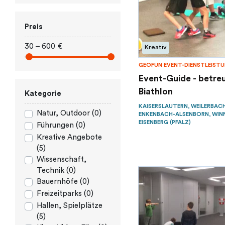
Preis
30 – 600 €
Kreativ
GEOFUN EVENT-DIENSTLEIST
Event-Guide - betre
Biathlon
Kategorie
KAISERSLAUTERN, WEILERBACH
Natur, Outdoor (0)
ENKENBACH-ALSENBORN, WINN
EISENBERG (PFALZ)
Führungen (0)
Kreative Angebote
(5)
Wissenschaft,
Technik (0)
Bauernhöfe (0)
Freizeitparks (0)
Hallen, Spielplätze
(5)