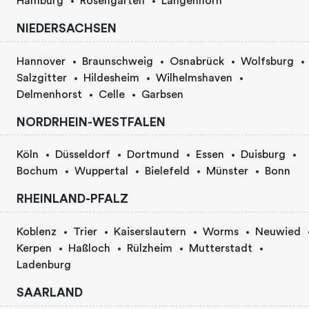
Hamburg
Rosengarten
Langenhorn
NIEDERSACHSEN
Hannover
Braunschweig
Osnabrück
Wolfsburg
Salzgitter
Hildesheim
Wilhelmshaven
Delmenhorst
Celle
Garbsen
NORDRHEIN-WESTFALEN
Köln
Düsseldorf
Dortmund
Essen
Duisburg
Bochum
Wuppertal
Bielefeld
Münster
Bonn
RHEINLAND-PFALZ
Koblenz
Trier
Kaiserslautern
Worms
Neuwied
Kerpen
Haßloch
Rülzheim
Mutterstadt
Ladenburg
SAARLAND