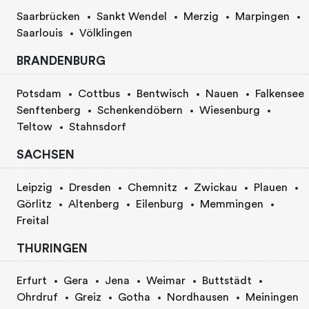
Saarbrücken
Sankt Wendel
Merzig
Marpingen
Saarlouis
Völklingen
BRANDENBURG
Potsdam
Cottbus
Bentwisch
Nauen
Falkensee
Senftenberg
Schenkendöbern
Wiesenburg
Teltow
Stahnsdorf
SACHSEN
Leipzig
Dresden
Chemnitz
Zwickau
Plauen
Görlitz
Altenberg
Eilenburg
Memmingen
Freital
THURINGEN
Erfurt
Gera
Jena
Weimar
Buttstädt
Ohrdruf
Greiz
Gotha
Nordhausen
Meiningen