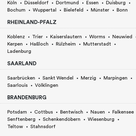
Köln
Düsseldorf
Dortmund
Essen
Duisburg
Bochum
Wuppertal
Bielefeld
Münster
Bonn
RHEINLAND-PFALZ
Koblenz
Trier
Kaiserslautern
Worms
Neuwied
Kerpen
Haßloch
Rülzheim
Mutterstadt
Ladenburg
SAARLAND
Saarbrücken
Sankt Wendel
Merzig
Marpingen
Saarlouis
Völklingen
BRANDENBURG
Potsdam
Cottbus
Bentwisch
Nauen
Falkensee
Senftenberg
Schenkendöbern
Wiesenburg
Teltow
Stahnsdorf