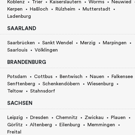
Koblenz
Trier
Kaiserslautern
Worms
Neuwied
Kerpen
Haßloch
Rülzheim
Mutterstadt
Ladenburg
SAARLAND
Saarbrücken
Sankt Wendel
Merzig
Marpingen
Saarlouis
Völklingen
BRANDENBURG
Potsdam
Cottbus
Bentwisch
Nauen
Falkensee
Senftenberg
Schenkendöbern
Wiesenburg
Teltow
Stahnsdorf
SACHSEN
Leipzig
Dresden
Chemnitz
Zwickau
Plauen
Görlitz
Altenberg
Eilenburg
Memmingen
Freital