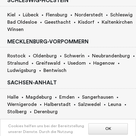
SCHLESWIG-HOLSTEIN
Kiel
Lübeck
Flensburg
Norderstedt
Schleswig
Bad Oldesloe
Geesthacht
Kisdorf
Kaltenkirchen
Winsen
MECKLENBURG-VORPOMMERN
Rostock
Oldenburg
Schwerin
Neubrandenburg
Stralsund
Greifswald
Usedom
Hagenow
Ludwigsburg
Bentwisch
SACHSEN-ANHALT
Halle
Magdeburg
Emden
Sangerhausen
Wernigerode
Halberstadt
Salzwedel
Leuna
Stolberg
Derenburg
BERLIN
Cookies helfen uns bei der Bereitstellung
OK
unserer Dienste. Durch die Nutzung