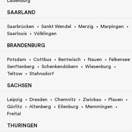
Ladenburg
SAARLAND
Saarbrücken
Sankt Wendel
Merzig
Marpingen
Saarlouis
Völklingen
BRANDENBURG
Potsdam
Cottbus
Bentwisch
Nauen
Falkensee
Senftenberg
Schenkendöbern
Wiesenburg
Teltow
Stahnsdorf
SACHSEN
Leipzig
Dresden
Chemnitz
Zwickau
Plauen
Görlitz
Altenberg
Eilenburg
Memmingen
Freital
THURINGEN