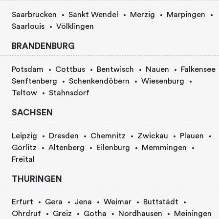
Saarbrücken
Sankt Wendel
Merzig
Marpingen
Saarlouis
Völklingen
BRANDENBURG
Potsdam
Cottbus
Bentwisch
Nauen
Falkensee
Senftenberg
Schenkendöbern
Wiesenburg
Teltow
Stahnsdorf
SACHSEN
Leipzig
Dresden
Chemnitz
Zwickau
Plauen
Görlitz
Altenberg
Eilenburg
Memmingen
Freital
THURINGEN
Erfurt
Gera
Jena
Weimar
Buttstädt
Ohrdruf
Greiz
Gotha
Nordhausen
Meiningen