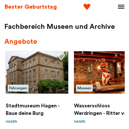
Bester Geburtstag
Fachbereich Museen und Archive
Angebote
Führungen
Museen
Stadtmuseum Hagen -
Wasserschloss
Baue deine Burg
Werdringen - Ritter vo
Werd...
HAGEN
HAGEN