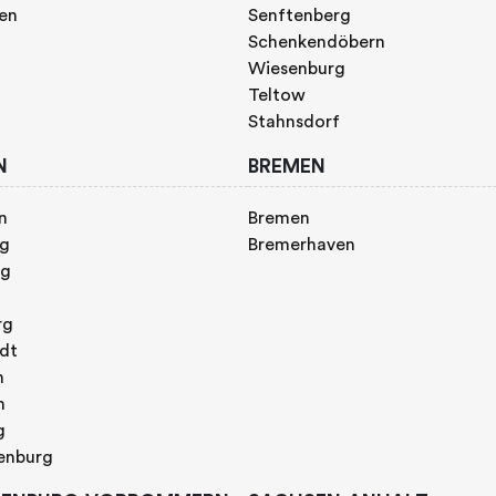
gen
Senftenberg
Schenkendöbern
Wiesenburg
Teltow
Stahnsdorf
N
BREMEN
n
Bremen
rg
Bremerhaven
rg
rg
adt
n
h
g
enburg