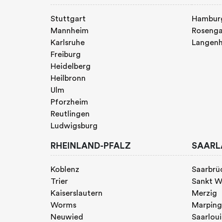
Stuttgart
Hambur
Mannheim
Rosenga
Karlsruhe
Langen
Freiburg
Heidelberg
Heilbronn
Ulm
Pforzheim
Reutlingen
Ludwigsburg
RHEINLAND-PFALZ
SAARL
Koblenz
Saarbrü
Trier
Sankt W
Kaiserslautern
Merzig
Worms
Marpin
Neuwied
Saarloui