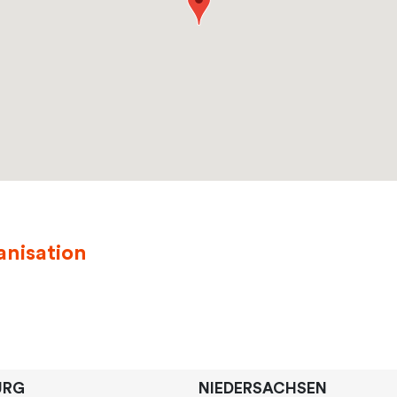
anisation
URG
NIEDERSACHSEN