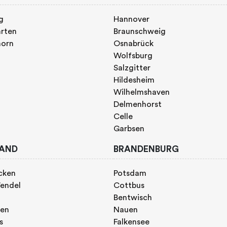
g
Hannover
rten
Braunschweig
horn
Osnabrück
Wolfsburg
Salzgitter
Hildesheim
Wilhelmshaven
Delmenhorst
Celle
Garbsen
AND
BRANDENBURG
cken
Potsdam
endel
Cottbus
Bentwisch
gen
Nauen
s
Falkensee