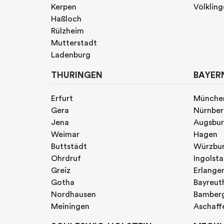
Kerpen
Völklin
Haßloch
Rülzheim
Mutterstadt
Ladenburg
THURINGEN
BAYER
Erfurt
Münche
Gera
Nürnbe
Jena
Augsbu
Weimar
Hagen
Buttstädt
Würzbu
Ohrdruf
Ingolst
Greiz
Erlange
Gotha
Bayreut
Nordhausen
Bamber
Meiningen
Aschaff