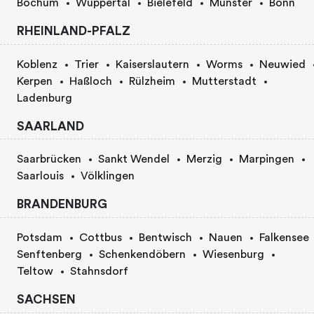
Bochum
Wuppertal
Bielefeld
Münster
Bonn
RHEINLAND-PFALZ
Koblenz
Trier
Kaiserslautern
Worms
Neuwied
Kerpen
Haßloch
Rülzheim
Mutterstadt
Ladenburg
SAARLAND
Saarbrücken
Sankt Wendel
Merzig
Marpingen
Saarlouis
Völklingen
BRANDENBURG
Potsdam
Cottbus
Bentwisch
Nauen
Falkensee
Senftenberg
Schenkendöbern
Wiesenburg
Teltow
Stahnsdorf
SACHSEN