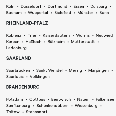
Köln
Düsseldorf
Dortmund
Essen
Duisburg
Bochum
Wuppertal
Bielefeld
Münster
Bonn
RHEINLAND-PFALZ
Koblenz
Trier
Kaiserslautern
Worms
Neuwied
Kerpen
Haßloch
Rülzheim
Mutterstadt
Ladenburg
SAARLAND
Saarbrücken
Sankt Wendel
Merzig
Marpingen
Saarlouis
Völklingen
BRANDENBURG
Potsdam
Cottbus
Bentwisch
Nauen
Falkensee
Senftenberg
Schenkendöbern
Wiesenburg
Teltow
Stahnsdorf