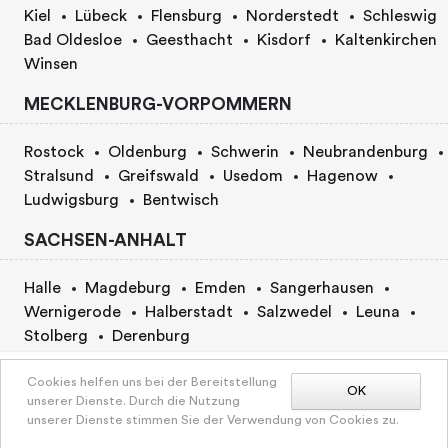
Kiel
Lübeck
Flensburg
Norderstedt
Schleswig
Bad Oldesloe
Geesthacht
Kisdorf
Kaltenkirchen
Winsen
MECKLENBURG-VORPOMMERN
Rostock
Oldenburg
Schwerin
Neubrandenburg
Stralsund
Greifswald
Usedom
Hagenow
Ludwigsburg
Bentwisch
SACHSEN-ANHALT
Halle
Magdeburg
Emden
Sangerhausen
Wernigerode
Halberstadt
Salzwedel
Leuna
Stolberg
Derenburg
BERLIN
Preis nach Vereinbarung
Cookies helfen uns bei der Bereitstellung
OK
unserer Dienste. Durch die Nutzung
unserer Dienste stimmen Sie der Verwendung von Cookies zu.
Berlin
BUCHUNGSANFRAGE