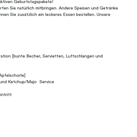
raktiven Geburtstagspakete!
fen Sie natürlich mitbringen. Andere Speisen und Getränke
nnen Sie zusätzlich ein leckeres Essen bestellen. Unsere
ration [bunte Becher, Servietten, Luftschlangen und
 Apfelschorle]
 und Ketchup/Majo Service
ntritt