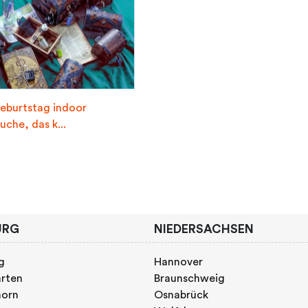
eburtstag indoor
uche, das k...
URG
NIEDERSACHSEN
g
Hannover
rten
Braunschweig
horn
Osnabrück