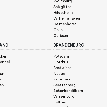
Wolfsburg
Salzgitter
Hildesheim
Wilhelmshaven
Delmenhorst
Celle
Garbsen
AND
BRANDENBURG
cken
Potsdam
endel
Cottbus
Bentwisch
gen
Nauen
s
Falkensee
gen
Senftenberg
Schenkendöbern
Wiesenburg
Teltow