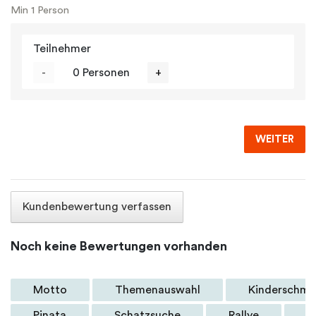
Min 1 Person
Teilnehmer
-
0 Personen
+
WEITER
Kundenbewertung verfassen
Noch keine Bewertungen vorhanden
Motto
Themenauswahl
Kinderschmi
Pinata
Schatzsuche
Rallye
D