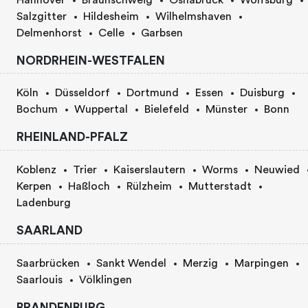
Salzgitter
Hildesheim
Wilhelmshaven
Delmenhorst
Celle
Garbsen
NORDRHEIN-WESTFALEN
Köln
Düsseldorf
Dortmund
Essen
Duisburg
Bochum
Wuppertal
Bielefeld
Münster
Bonn
RHEINLAND-PFALZ
Koblenz
Trier
Kaiserslautern
Worms
Neuwied
Kerpen
Haßloch
Rülzheim
Mutterstadt
Ladenburg
SAARLAND
Saarbrücken
Sankt Wendel
Merzig
Marpingen
Saarlouis
Völklingen
BRANDENBURG