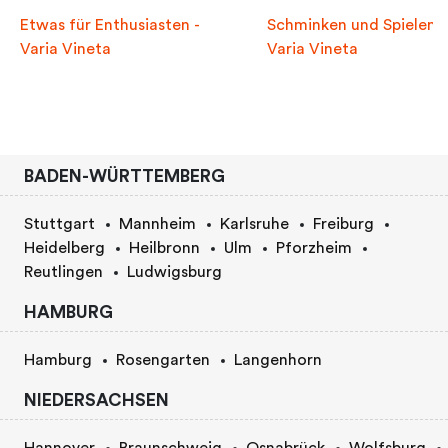
Etwas für Enthusiasten -
Schminken und Spielen -
Varia Vineta
Varia Vineta
BADEN-WÜRTTEMBERG
Stuttgart
Mannheim
Karlsruhe
Freiburg
Heidelberg
Heilbronn
Ulm
Pforzheim
Reutlingen
Ludwigsburg
HAMBURG
Hamburg
Rosengarten
Langenhorn
NIEDERSACHSEN
Hannover
Braunschweig
Osnabrück
Wolfsburg