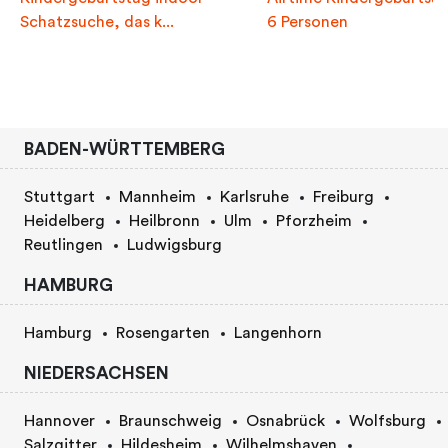
Schatzsuche, das k...
6 Personen
BADEN-WÜRTTEMBERG
Stuttgart
Mannheim
Karlsruhe
Freiburg
Heidelberg
Heilbronn
Ulm
Pforzheim
Reutlingen
Ludwigsburg
HAMBURG
Hamburg
Rosengarten
Langenhorn
NIEDERSACHSEN
Hannover
Braunschweig
Osnabrück
Wolfsburg
Salzgitter
Hildesheim
Wilhelmshaven