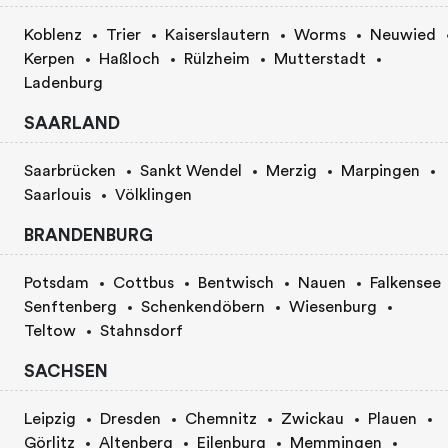
Koblenz
Trier
Kaiserslautern
Worms
Neuwied
Kerpen
Haßloch
Rülzheim
Mutterstadt
Ladenburg
SAARLAND
Saarbrücken
Sankt Wendel
Merzig
Marpingen
Saarlouis
Völklingen
BRANDENBURG
Potsdam
Cottbus
Bentwisch
Nauen
Falkensee
Senftenberg
Schenkendöbern
Wiesenburg
Teltow
Stahnsdorf
SACHSEN
Leipzig
Dresden
Chemnitz
Zwickau
Plauen
Görlitz
Altenberg
Eilenburg
Memmingen