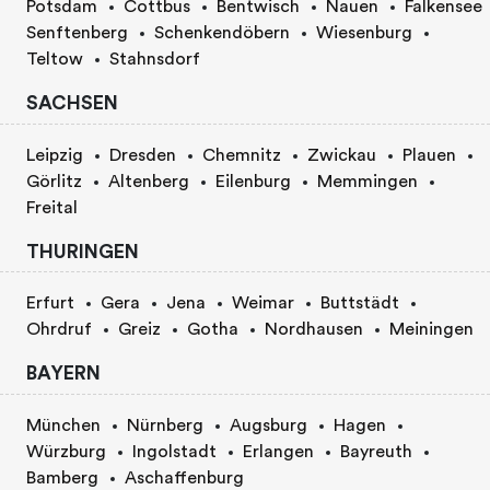
Potsdam
Cottbus
Bentwisch
Nauen
Falkensee
Senftenberg
Schenkendöbern
Wiesenburg
Teltow
Stahnsdorf
SACHSEN
Leipzig
Dresden
Chemnitz
Zwickau
Plauen
Görlitz
Altenberg
Eilenburg
Memmingen
Freital
THURINGEN
Erfurt
Gera
Jena
Weimar
Buttstädt
Ohrdruf
Greiz
Gotha
Nordhausen
Meiningen
BAYERN
München
Nürnberg
Augsburg
Hagen
Würzburg
Ingolstadt
Erlangen
Bayreuth
Bamberg
Aschaffenburg