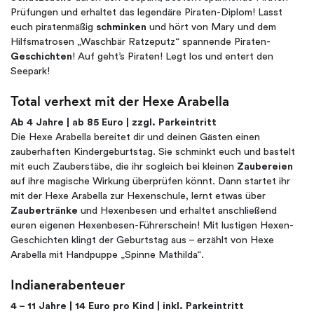
Prüfungen und erhaltet das legendäre Piraten-Diplom! Lasst
euch piratenmäßig
schminken
und hört von Mary und dem
Hilfsmatrosen „Waschbär Ratzeputz“ spannende Piraten-
Geschichten
! Auf geht’s Piraten! Legt los und entert den
Seepark!
Total verhext mit der Hexe Arabella
Ab 4 Jahre | ab 85 Euro | zzgl. Parkeintritt
Die Hexe Arabella bereitet dir und deinen Gästen einen
zauberhaften Kindergeburtstag. Sie schminkt euch und bastelt
mit euch Zauberstäbe, die ihr sogleich bei kleinen
Zaubereien
auf ihre magische Wirkung überprüfen könnt. Dann startet ihr
mit der Hexe Arabella zur Hexenschule, lernt etwas über
Zaubertränke
und Hexenbesen und erhaltet anschließend
euren eigenen Hexenbesen-Führerschein! Mit lustigen Hexen-
Geschichten klingt der Geburtstag aus – erzählt von Hexe
Arabella mit Handpuppe „Spinne Mathilda“.
Indianerabenteuer
4 – 11 Jahre | 14 Euro pro Kind | inkl. Parkeintritt