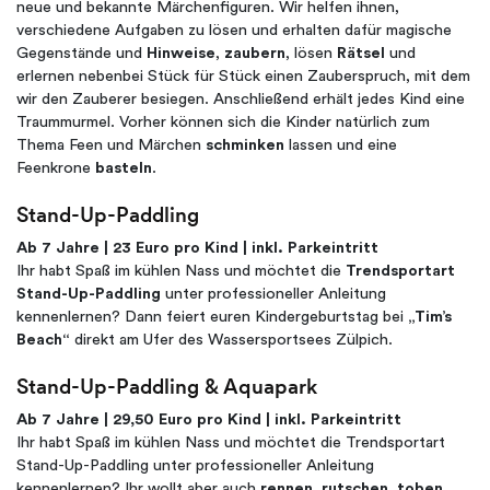
neue und bekannte Märchenfiguren. Wir helfen ihnen,
verschiedene Aufgaben zu lösen und erhalten dafür magische
Gegenstände und
Hinweise
,
zaubern
, lösen
Rätsel
und
erlernen nebenbei Stück für Stück einen Zauberspruch, mit dem
wir den Zauberer besiegen. Anschließend erhält jedes Kind eine
Traummurmel. Vorher können sich die Kinder natürlich zum
Thema Feen und Märchen
schminken
lassen und eine
Feenkrone
basteln
.
Stand-Up-Paddling
Ab 7 Jahre | 23 Euro pro Kind | inkl. Parkeintritt
Ihr habt Spaß im kühlen Nass und möchtet die
Trendsportart
Stand-Up-Paddling
unter professioneller Anleitung
kennenlernen? Dann feiert euren Kindergeburtstag bei
„Tim’s
Beach“
direkt am Ufer des Wassersportsees Zülpich.
Stand-Up-Paddling & Aquapark
Ab 7 Jahre | 29,50 Euro pro Kind | inkl. Parkeintritt
Ihr habt Spaß im kühlen Nass und möchtet die Trendsportart
Stand-Up-Paddling unter professioneller Anleitung
kennenlernen? Ihr wollt aber auch
rennen
,
rutschen
,
toben
,