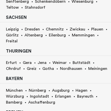
Senftenberg
Schenkendöbern
Wiesenburg
Teltow
Stahnsdorf
SACHSEN
Leipzig
Dresden
Chemnitz
Zwickau
Plauen
Görlitz
Altenberg
Eilenburg
Memmingen
Freital
THURINGEN
Erfurt
Gera
Jena
Weimar
Buttstädt
Ohrdruf
Greiz
Gotha
Nordhausen
Meiningen
BAYERN
München
Nürnberg
Augsburg
Hagen
Würzburg
Ingolstadt
Erlangen
Bayreuth
Bamberg
Aschaffenburg