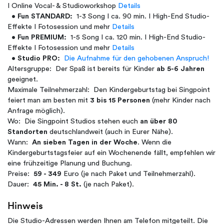
I Online Vocal- & Studioworkshop
Details
•
Fun
STANDARD:
1-3 Song I ca. 90 min. I High-End Studio-
Effekte I Fotosession und mehr
Details
•
Fun
PREMIUM:
1-5 Song I ca. 120 min. I High-End Studio-
Effekte I Fotosession und mehr
Details
•
Studio PRO:
Die Aufnahme für den gehobenen Anspruch!
Altersgruppe: Der Spaß ist bereits für Kinder
ab 5-6 Jahren
geeignet.
Maximale Teilnehmerzahl: Den Kindergeburtstag bei Singpoint
feiert man am besten mit
3 bis 15
Personen
(mehr Kinder nach
Anfrage möglich).
Wo: Die Singpoint Studios stehen euch
an über 80
Standorten
deutschlandweit (auch in Eurer Nähe).
Wann:
An sieben Tagen in der Woche
. Wenn die
Kindergeburtstagsfeier auf ein Wochenende fällt, empfehlen wir
eine frühzeitige Planung und Buchung.
Preise:
59 - 349
Euro (je nach Paket und Teilnehmerzahl).
Dauer:
45 Min. - 8 St.
(je nach Paket).
Hinweis
Die Studio-Adressen werden Ihnen am Telefon mitgeteilt. Die