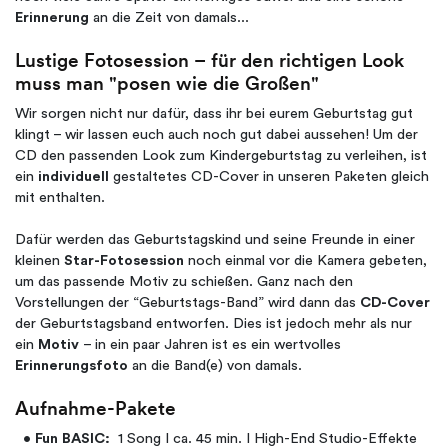
Erinnerung
an die Zeit von damals...
Lustige Fotosession – für den richtigen Look
muss man "posen wie die Großen"
Wir sorgen nicht nur dafür, dass ihr bei eurem Geburtstag gut
klingt – wir lassen euch auch noch gut dabei aussehen! Um der
CD den passenden Look zum Kindergeburtstag zu verleihen, ist
ein
individuell
gestaltetes CD-Cover in unseren Paketen gleich
mit enthalten.
Dafür werden das Geburtstagskind und seine Freunde in einer
kleinen
Star-Fotosession
noch einmal vor die Kamera gebeten,
um das passende Motiv zu schießen. Ganz nach den
Vorstellungen der “Geburtstags-Band” wird dann das
CD-Cover
der Geburtstagsband entworfen. Dies ist jedoch mehr als nur
ein
Motiv
– in ein paar Jahren ist es ein wertvolles
Erinnerungsfoto
an die Band(e) von damals.
Aufnahme-Pakete
•
Fun
BASIC:
1 Song I ca. 45 min. I High-End Studio-Effekte