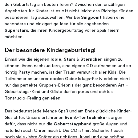
den Geburtstag am besten feiern? Zwischen den unzähligen
Angeboten für Kinder ist es oft nicht leicht das Richtige für den
besonderen Tag auszuwählen. Wir bei
Singpoint
haben eine
besondere und einzigartige Idee für alle angehenden
Superstars
, die ihren Kindergeburtstag voller Spaß feiern
möchten.
Der besondere Kindergeburtstag!
Einmal wie die eigenen
Idole
,
Stars
&
Sternchen
singen zu
können, ihnen nachzueifern, eine eigene CD aufnehmen und so
richtig
Party
machen, ist der Traum vermutlich aller Kids. Die
Teilnehmer an unserer coolen Geburtstags-Party erleben nicht
nur das perfekte Gruppen-Erlebnis der ganz besonderen Art –
Geburtstags-Kind und Gäste dürfen pures und echtes
Tonstudio-Feeling genießen.
Das bedeutet jede Menge Spaß und am Ende glückliche Kinder-
Gesichter. Unsere erfahrenen
Event-Tontechniker
sorgen
dafür, dass nicht nur die
Geburtstagsband
große Augen und
natürlich auch Ohren macht. Die CD ist mit Sicherheit auch
noch viele Jahre Später ein richtiges Juwel und eine schöne