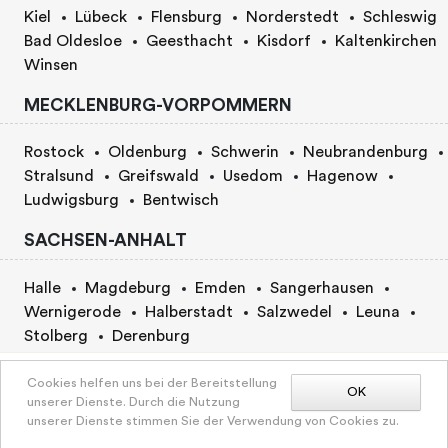
Kiel
Lübeck
Flensburg
Norderstedt
Schleswig
Bad Oldesloe
Geesthacht
Kisdorf
Kaltenkirchen
Winsen
MECKLENBURG-VORPOMMERN
Rostock
Oldenburg
Schwerin
Neubrandenburg
Stralsund
Greifswald
Usedom
Hagenow
Ludwigsburg
Bentwisch
SACHSEN-ANHALT
Halle
Magdeburg
Emden
Sangerhausen
Wernigerode
Halberstadt
Salzwedel
Leuna
Stolberg
Derenburg
BERLIN
Preis nach Vereinbarung
Cookies helfen uns bei der Bereitstellung
OK
unserer Dienste. Durch die Nutzung
unserer Dienste stimmen Sie der Verwendung von Cookies zu.
Berlin
BUCHUNGSANFRAGE