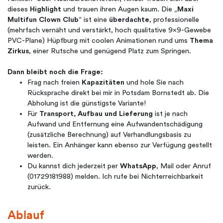
dieses
Highlight
und trauen ihren Augen kaum. Die „
Maxi
Multifun Clown Club
“ ist eine
überdachte
, professionelle
(mehrfach vernäht und verstärkt, hoch qualitative 9x9-Gewebe
PVC-Plane) Hüpfburg mit coolen Animationen rund ums
Thema
Zirkus
, einer Rutsche und genügend Platz zum Springen.
Dann bleibt noch die Frage:
Frag nach freien
Kapazitäten
und hole Sie nach
Rücksprache direkt bei mir in Potsdam Bornstedt ab. Die
Abholung ist die günstigste Variante!
Für
Transport, Aufbau und Lieferung
ist je nach
Aufwand und Entfernung eine Aufwandentschädigung
(zusätzliche Berechnung) auf Verhandlungsbasis zu
leisten. Ein Anhänger kann ebenso zur Verfügung gestellt
werden.
Du kannst dich jederzeit per
WhatsApp
, Mail oder Anruf
(01729181988) melden. Ich rufe bei Nichterreichbarkeit
zurück.
Ablauf