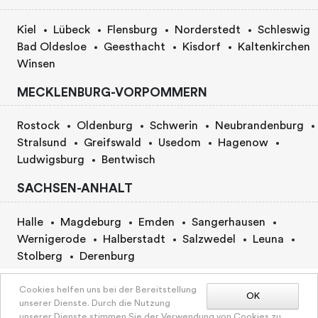
Kiel
Lübeck
Flensburg
Norderstedt
Schleswig
Bad Oldesloe
Geesthacht
Kisdorf
Kaltenkirchen
Winsen
MECKLENBURG-VORPOMMERN
Rostock
Oldenburg
Schwerin
Neubrandenburg
Stralsund
Greifswald
Usedom
Hagenow
Ludwigsburg
Bentwisch
SACHSEN-ANHALT
Halle
Magdeburg
Emden
Sangerhausen
Wernigerode
Halberstadt
Salzwedel
Leuna
Stolberg
Derenburg
Um den vollen Preis anzuzeigen, bitte Paketoptionen
BERLIN
Cookies helfen uns bei der Bereitstellung
auswählen
OK
unserer Dienste. Durch die Nutzung
unserer Dienste stimmen Sie der Verwendung von Cookies zu.