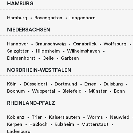
HAMBURG
Hamburg
Rosengarten
Langenhorn
NIEDERSACHSEN
Hannover
Braunschweig
Osnabrück
Wolfsburg
Salzgitter
Hildesheim
Wilhelmshaven
Delmenhorst
Celle
Garbsen
NORDRHEIN-WESTFALEN
Köln
Düsseldorf
Dortmund
Essen
Duisburg
Bochum
Wuppertal
Bielefeld
Münster
Bonn
RHEINLAND-PFALZ
Koblenz
Trier
Kaiserslautern
Worms
Neuwied
Kerpen
Haßloch
Rülzheim
Mutterstadt
Ladenburg