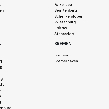
s
Falkensee
gen
Senftenberg
Schenkendöbern
Wiesenburg
Teltow
Stahnsdorf
N
BREMEN
n
Bremen
rg
Bremerhaven
rg
rg
adt
n
h
g
enburg