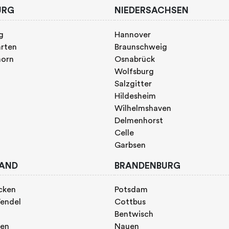
URG
NIEDERSACHSEN
g
Hannover
rten
Braunschweig
horn
Osnabrück
Wolfsburg
Salzgitter
Hildesheim
Wilhelmshaven
Delmenhorst
Celle
Garbsen
AND
BRANDENBURG
cken
Potsdam
endel
Cottbus
Bentwisch
gen
Nauen