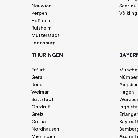
Neuwied
Saarloui
Kerpen
Völklin
Haßloch
Rülzheim
Mutterstadt
Ladenburg
THURINGEN
BAYER
Erfurt
Münche
Gera
Nürnbe
Jena
Augsbu
Weimar
Hagen
Buttstädt
Würzbu
Ohrdruf
Ingolst
Greiz
Erlange
Gotha
Bayreut
Nordhausen
Bamber
Meiningen
Aschaff