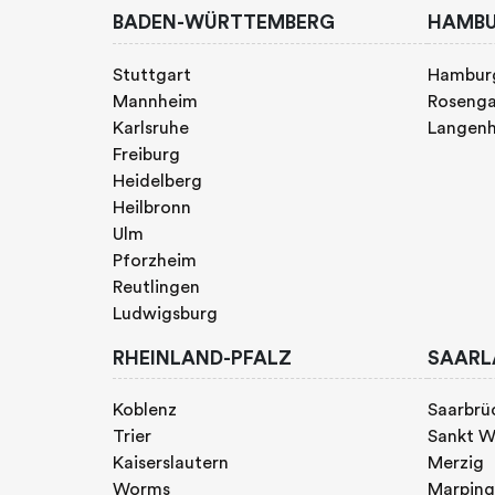
BADEN-WÜRTTEMBERG
HAMB
Stuttgart
Hambur
Mannheim
Rosenga
Karlsruhe
Langen
Freiburg
Heidelberg
Heilbronn
Ulm
Pforzheim
Reutlingen
Ludwigsburg
RHEINLAND-PFALZ
SAARL
Koblenz
Saarbrü
Trier
Sankt W
Kaiserslautern
Merzig
Worms
Marpin