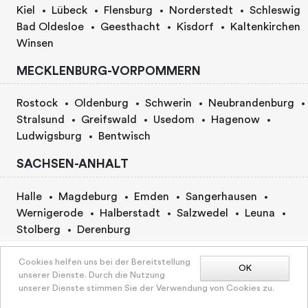
Kiel
Lübeck
Flensburg
Norderstedt
Schleswig
Bad Oldesloe
Geesthacht
Kisdorf
Kaltenkirchen
Winsen
MECKLENBURG-VORPOMMERN
Rostock
Oldenburg
Schwerin
Neubrandenburg
Stralsund
Greifswald
Usedom
Hagenow
Ludwigsburg
Bentwisch
SACHSEN-ANHALT
Halle
Magdeburg
Emden
Sangerhausen
Wernigerode
Halberstadt
Salzwedel
Leuna
Stolberg
Derenburg
BERLIN
Preis nach Vereinbarung
Cookies helfen uns bei der Bereitstellung
OK
unserer Dienste. Durch die Nutzung
BUCHUNGSANFRAGE
unserer Dienste stimmen Sie der Verwendung von Cookies zu.
Berlin
Sie werden auf die Anbieter-Webseite