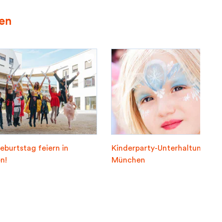
ren
eburtstag feiern in
Kinderparty-Unterhaltung in
n!
München