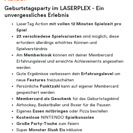
Geburtstagsparty im LASERPLEX - Ein
unvergessliches Erlebnis
LaserTag Action
mit vollen 12 Minuten Spielzeit pro
Spiel
23 verschiedene Spielvarianten
sind möglich, diese
erfordern allerdings erhöhtes Können und
Spielverständnis
Am
Memberkiosk
können mit deiner Membercard
Erfahrungslevel und erreichte Achievements angesehen
werden
Gute Ergebnisse verbessern dein
Erfahrungslevel
um
neue
Features
freizuschalten
Persönliche
Punktzahl
kann auf eigener Membercard
gespeichert werden
Membercard als Geschenk
für das Geburtstagskind
Airhockey, Basketballer und Boxer für die Pausen
Eigenes
Essen mitbringen
oder Pizza bestellen
Kostenlose
NINTENDO
Spielkonsolen
Große Party-Tische
zum Feiern
Super
Monster Slush Eis
inklusive