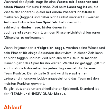
Während des Spiels tragt ihr eine
Weste mit Sensoren und
einen Phaser
für eure Hände. Ziel beim
Lasertag
ist es, die
Weste der anderen Spieler mit eurem Phaser/Lichtstrahl zu
markieren (taggen) und dabei nicht selbst markiert zu werden.
Auf dem
futuristischen Spielfeld
befinden sich
zahlreiche
Hindernisse
, hinter denen ihr
euch
verstecken
könnt, um den Phasern/Lichtstrahlen eurer
Mitspieler zu entkommen.
Wenn ihr jemanden
erfolgreich taggt
, werden seine Weste und
sein Phaser für einige Sekunden deaktiviert. In dieser Zeit kann
er nicht taggen und hat Zeit sich aus dem Staub zu machen.
Danach geht das Spiel für ihn weiter. Werdet ihr getaggt, gilt für
euch natürlich dasselbe. Für jeden Tag sammelt ihr für euer
Team
Punkte
. Der aktuelle Stand wird
live auf einer
Leinwand
in unserer Lobby angezeigt und das Team mit den
meisten Punkten gewinnt.
Es gibt dutzende unterschiedlichster Spielmodi, Standard ist
der
"TEAM" und "INDIVIDUAL" Modus
.
Ablauf