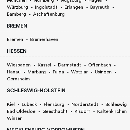
München
Nürnberg
Augsburg
Hagen
Würzburg
Ingolstadt
Erlangen
Bayreuth
Bamberg
Aschaffenburg
BREMEN
Bremen
Bremerhaven
HESSEN
Wiesbaden
Kassel
Darmstadt
Offenbach
Hanau
Marburg
Fulda
Wetzlar
Usingen
Gernsheim
SCHLESWIG-HOLSTEIN
Kiel
Lübeck
Flensburg
Norderstedt
Schleswig
Bad Oldesloe
Geesthacht
Kisdorf
Kaltenkirchen
Winsen