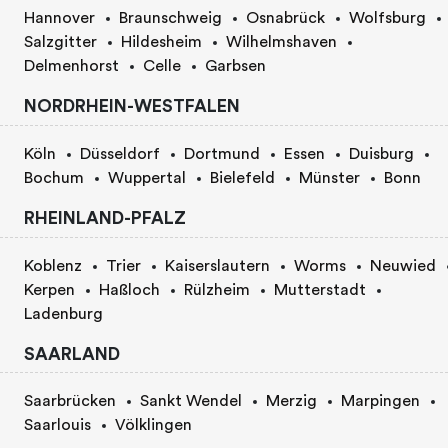
Hannover
Braunschweig
Osnabrück
Wolfsburg
Salzgitter
Hildesheim
Wilhelmshaven
Delmenhorst
Celle
Garbsen
NORDRHEIN-WESTFALEN
Köln
Düsseldorf
Dortmund
Essen
Duisburg
Bochum
Wuppertal
Bielefeld
Münster
Bonn
RHEINLAND-PFALZ
Koblenz
Trier
Kaiserslautern
Worms
Neuwied
Kerpen
Haßloch
Rülzheim
Mutterstadt
Ladenburg
SAARLAND
Saarbrücken
Sankt Wendel
Merzig
Marpingen
Saarlouis
Völklingen