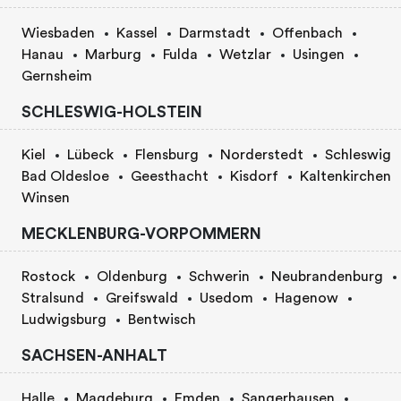
Wiesbaden
Kassel
Darmstadt
Offenbach
Hanau
Marburg
Fulda
Wetzlar
Usingen
Gernsheim
SCHLESWIG-HOLSTEIN
Kiel
Lübeck
Flensburg
Norderstedt
Schleswig
Bad Oldesloe
Geesthacht
Kisdorf
Kaltenkirchen
Winsen
MECKLENBURG-VORPOMMERN
Rostock
Oldenburg
Schwerin
Neubrandenburg
Stralsund
Greifswald
Usedom
Hagenow
Ludwigsburg
Bentwisch
SACHSEN-ANHALT
Halle
Magdeburg
Emden
Sangerhausen