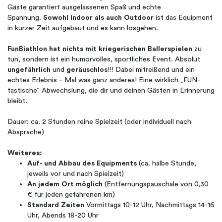
Gäste garantiert ausgelassenen Spaß und echte
Spannung.
Sowohl Indoor als auch Outdoor
ist das Equipment
in kurzer Zeit aufgebaut und es kann losgehen.
FunBiathlon hat nichts mit kriegerischen Ballerspielen
zu
tun, sondern ist ein humorvolles, sportliches Event. Absolut
ungefährlich
und
geräuschlos
!!! Dabei mitreißend und ein
echtes Erlebnis – Mal was ganz anderes! Eine wirklich „FUN-
tastische“ Abwechslung, die dir und deinen Gästen in Erinnerung
bleibt.
Dauer: ca. 2 Stunden reine Spielzeit (oder individuell nach
Absprache)
Weiteres:
Auf- und Abbau des Equipments
(ca. halbe Stunde,
jeweils vor und nach Spielzeit)
An jedem Ort möglich
(Entfernungspauschale von 0,30
€ für jeden gefahrenen km)
Standard Zeiten
Vormittags 10-12 Uhr, Nachmittags 14-16
Uhr, Abends 18-20 Uhr