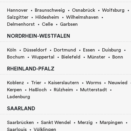
Hannover
Braunschweig
Osnabrück
Wolfsburg
Salzgitter
Hildesheim
Wilhelmshaven
Delmenhorst
Celle
Garbsen
NORDRHEIN-WESTFALEN
Köln
Düsseldorf
Dortmund
Essen
Duisburg
Bochum
Wuppertal
Bielefeld
Münster
Bonn
RHEINLAND-PFALZ
Koblenz
Trier
Kaiserslautern
Worms
Neuwied
Kerpen
Haßloch
Rülzheim
Mutterstadt
Ladenburg
SAARLAND
Saarbrücken
Sankt Wendel
Merzig
Marpingen
Saarlouis
Völklingen