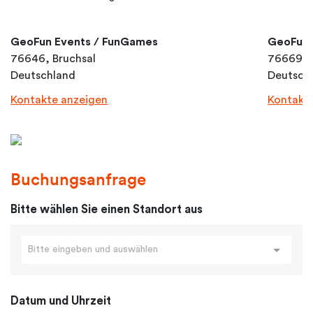
GeoFun Events / FunGames
GeoFun 
76646, Bruchsal
76669, 
Deutschland
Deutsch
Kontakte anzeigen
Kontakt
Buchungsanfrage
Bitte wählen Sie einen Standort aus
Bitte eingeben und auswählen
Datum und Uhrzeit