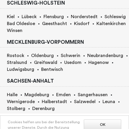
SCHLESWIG-HOLSTEIN
Kiel
Lübeck
Flensburg
Norderstedt
Schleswig
Bad Oldesloe
Geesthacht
Kisdorf
Kaltenkirchen
Winsen
MECKLENBURG-VORPOMMERN
Rostock
Oldenburg
Schwerin
Neubrandenburg
Stralsund
Greifswald
Usedom
Hagenow
Ludwigsburg
Bentwisch
SACHSEN-ANHALT
Halle
Magdeburg
Emden
Sangerhausen
Wernigerode
Halberstadt
Salzwedel
Leuna
Stolberg
Derenburg
BERLIN
Preis nach Vereinbarung
Cookies helfen uns bei der Bereitstellung
OK
unserer Dienste. Durch die Nutzung