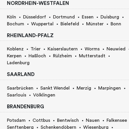
NORDRHEIN-WESTFALEN
Köln
Düsseldorf
Dortmund
Essen
Duisburg
Bochum
Wuppertal
Bielefeld
Münster
Bonn
RHEINLAND-PFALZ
Koblenz
Trier
Kaiserslautern
Worms
Neuwied
Kerpen
Haßloch
Rülzheim
Mutterstadt
Ladenburg
SAARLAND
Saarbrücken
Sankt Wendel
Merzig
Marpingen
Saarlouis
Völklingen
BRANDENBURG
Potsdam
Cottbus
Bentwisch
Nauen
Falkensee
Senftenberg
Schenkendöbern
Wiesenburg