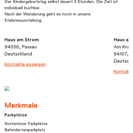
Der Kindergeburtstag selbst dauert 3 Stunden. Die Zeit ist
individuell buchbar.
Nach der Wanderung geht es noch in unsere
Erlebnisausstellung.
Haus am Strom
Haus am
94036, Passau
Am Kraf
Deutschland
94107, U
Deutsch
Kontakte anzeigen
Kontakt
Merkmale
Parkplätze
Kostenlose Parkplätze
Behindertenparkplatz