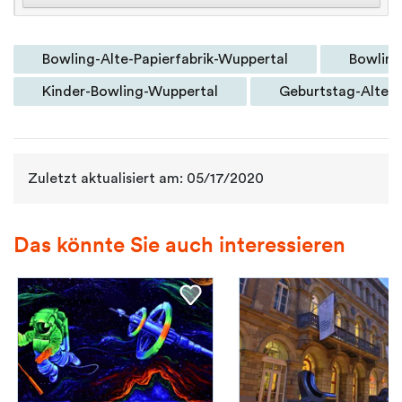
Bowling-Alte-Papierfabrik-Wuppertal
Bowling
Kinder-Bowling-Wuppertal
Geburtstag-Alte-P
Zuletzt aktualisiert am: 05/17/2020
Das könnte Sie auch interessieren