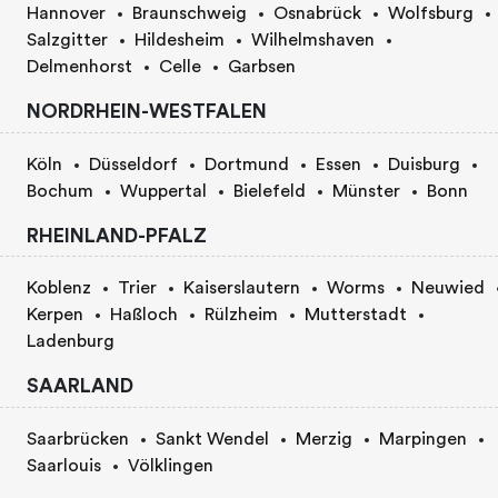
Hannover
Braunschweig
Osnabrück
Wolfsburg
Salzgitter
Hildesheim
Wilhelmshaven
Delmenhorst
Celle
Garbsen
NORDRHEIN-WESTFALEN
Köln
Düsseldorf
Dortmund
Essen
Duisburg
Bochum
Wuppertal
Bielefeld
Münster
Bonn
RHEINLAND-PFALZ
Koblenz
Trier
Kaiserslautern
Worms
Neuwied
Kerpen
Haßloch
Rülzheim
Mutterstadt
Ladenburg
SAARLAND
Saarbrücken
Sankt Wendel
Merzig
Marpingen
Saarlouis
Völklingen