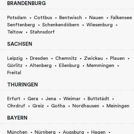
BRANDENBURG
Potsdam
Cottbus
Bentwisch
Nauen
Falkensee
Senftenberg
Schenkendöbern
Wiesenburg
Teltow
Stahnsdorf
SACHSEN
Leipzig
Dresden
Chemnitz
Zwickau
Plauen
Görlitz
Altenberg
Eilenburg
Memmingen
Freital
THURINGEN
Erfurt
Gera
Jena
Weimar
Buttstädt
Ohrdruf
Greiz
Gotha
Nordhausen
Meiningen
BAYERN
München
Nürnberg
Augsburg
Hagen