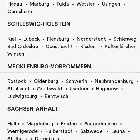
Hanau
Marburg
Fulda
Wetzlar
Usingen
Gernsheim
SCHLESWIG-HOLSTEIN
Kiel
Lübeck
Flensburg
Norderstedt
Schleswig
Bad Oldesloe
Geesthacht
Kisdorf
Kaltenkirchen
Winsen
MECKLENBURG-VORPOMMERN
Rostock
Oldenburg
Schwerin
Neubrandenburg
Stralsund
Greifswald
Usedom
Hagenow
Ludwigsburg
Bentwisch
SACHSEN-ANHALT
Halle
Magdeburg
Emden
Sangerhausen
Wernigerode
Halberstadt
Salzwedel
Leuna
Stolberg
Derenburg